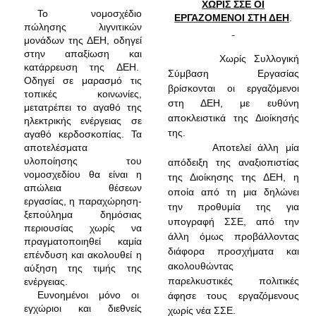
ΧΩΡΙΣ ΣΣΕ ΟΙ
Το νομοσχέδιο
ΕΡΓΑΖΟΜΕΝΟΙ ΣΤΗ ΔΕΗ
.
πώλησης λιγνιτικών
μονάδων της ΔΕΗ, οδηγεί
στην απαξίωση και
Χωρίς Συλλογική
κατάρρευση της ΔΕΗ.
Σύμβαση Εργασίας
Οδηγεί σε μαρασμό τις
βρίσκονται οι εργαζόμενοι
τοπικές κοινωνίες,
στη ΔΕΗ, με ευθύνη
μετατρέπει το αγαθό της
αποκλειστικά της Διοίκησής
ηλεκτρικής ενέργειας σε
της.
αγαθό κερδοσκοπίας. Τα
αποτελέσματα
Αποτελεί άλλη μία
υλοποίησης του
απόδειξη της αναξιοπιστίας
νομοσχεδίου θα είναι η
της Διοίκησης της ΔΕΗ, η
απώλεια θέσεων
οποία από τη μια δηλώνει
εργασίας, η παραχώρηση-
την προθυμία της για
ξεπούλημα δημόσιας
υπογραφή ΣΣΕ, από την
περιουσίας χωρίς να
άλλη όμως προβάλλοντας
πραγματοποιηθεί καμία
διάφορα προσχήματα και
επένδυση και ακολουθεί η
ακολουθώντας
αύξηση της τιμής της
παρελκυστικές πολιτικές
ενέργειας.
Ευνοημένοι μόνο οι
άφησε τους εργαζόμενους
εγχώριοι και διεθνείς
χωρίς νέα ΣΣΕ.