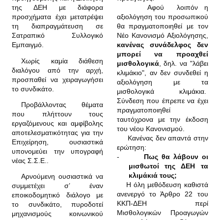
της ΔΕΗ με διάφορα
Αφού
λοιπόν η
προσχήματα έχει μετατρέψει
αξιολόγηση του προσωπικού
τη διαπραγμάτευση σε
θα πραγματοποιηθεί με τον
Σατραπικό Συλλογικό
Νέο Κανονισμό Αξιολόγησης,
Εμπαιγμό.
κανένας συνάδελφος δεν
μπορεί να προαχθεί
Χωρίς καμία διάθεση
μισθολογικά
, δηλ. να "λάβει
διαλόγου από την αρχή,
κλιμάκιο", αν δεν συνδεθεί η
προσπαθεί να χειραγωγήσει
αξιολόγηση με τα
το συνδικάτο.
μισθολογικά κλιμάκια.
Σύνδεση που έπρεπε να έχει
Προβάλλοντας θέματα
πραγματοποιηθεί
που πλήττουν τους
ταυτόχρονα με την έκδοση
εργαζόμενους και αμφίβολης
του νέου Κανονισμού.
αποτελεσματικότητας για την
Κανένας δεν απαντά στην
Επιχείρηση, ουσιαστικά
ερώτηση:
υπονομεύει την υπογραφή
-
Πως θα λάβουν οι
νέας Σ.Σ.Ε..
μισθωτοί της ΔΕΗ τα
κλιμάκιά τους;
Αρνούμενη ουσιαστικά να
Η όλη μεθόδευση καθιστά
συμμετέχει σ’ έναν
ανενεργό το Άρθρο 22 του
εποικοδομητικό διάλογο με
ΚΚΠ-ΔΕΗ περί
το συνδικάτο, πυροδοτεί
Μισθολογικών Προαγωγών
μηχανισμούς κοινωνικού