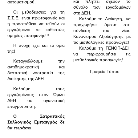
και πλήττει σχεδόν το
αυτοματισμού.
σύνολο των εργαζομένων
Οι μεθοδεύσεις για τη
στη ΔΕΗ.
Σ.Σ.Ε. είναι πρωτοφανείς και
Καλούμε τη Διοίκηση, να
η προσπάθεια να τεθούν οι
προχωρήσει άμεσα στη
εργαζόμενοι σε καθεστώς
σύνδεση του νέου
ομηρίας πασιφανής!!!
Κανονισμού Αξιολόγησης με
τις μισθολογικές προαγωγές!
Η ανοχή έχει και τα όριά
Καλούμε τη ΓΕΝΟΠ-ΔΕΗ
της!
να περιφρουρήσει τις
μισθολογικές προαγωγές!
Καταγγέλλουμε την
αντιδημοκρατική και
Γραφείο Τύπου
δεσποτική νοοτροπία της
Διοίκησης της ΔΕΗ.
Καλούμε τους
εργαζομένους στον Όμιλο
ΔΕΗ σε αγωνιστική
επαγρύπνηση.
Ο Σατραπικός
Συλλογικός Εμπαιγμός δε
θα περάσει.