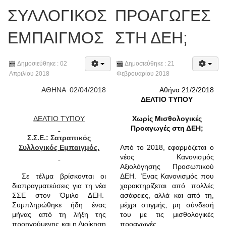
ΣΥΛΛΟΓΙΚΟΣ
ΠΡΟΑΓΩΓΕΣ
ΕΜΠΑΙΓΜΟΣ
ΣΤΗ ΔΕΗ;
Δημοσιεύθηκε : 02
Δημοσιεύθηκε : 21
Απριλίου 2018
Φεβρουαρίου 2018
ΑΘΗΝΑ 02/04/2018
Αθήνα 21/2/2018
ΔΕΛΤΙΟ ΤΥΠΟΥ
ΔΕΛΤΙΟ ΤΥΠΟΥ
Χωρίς Μισθολογικές
Προαγωγές στη ΔΕΗ;
Σ.Σ.Ε.: Σατραπικός
Συλλογικός Εμπαιγμός.
Από το 2018, εφαρμόζεται ο
νέος Κανονισμός
Αξιολόγησης Προσωπικού
Σε τέλμα βρίσκονται οι
ΔΕΗ.
Ένας Κανονισμός που
διαπραγματεύσεις για τη νέα
χαρακτηρίζεται από πολλές
ΣΣΕ στον Όμιλο ΔΕΗ.
ασάφειες, αλλά και από τη,
Συμπληρώθηκε ήδη ένας
μέχρι στιγμής, μη σύνδεσή
μήνας από τη λήξη της
του με τις μισθολογικές
προηγούμενης και η Διοίκηση
προαγωγές.