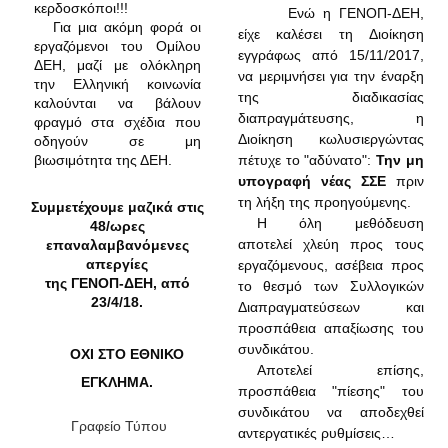
κερδοσκόποι!!!
Ενώ η ΓΕΝΟΠ-ΔΕΗ,
Για μια ακόμη φορά οι
είχε καλέσει τη Διοίκηση
εργαζόμενοι του Ομίλου
εγγράφως από 15/11/2017,
ΔΕΗ, μαζί με ολόκληρη
να μεριμνήσει για την έναρξη
την Ελληνική κοινωνία
της διαδικασίας
καλούνται να βάλουν
διαπραγμάτευσης, η
φραγμό στα σχέδια που
Διοίκηση κωλυσιεργώντας
οδηγούν σε μη
βιωσιμότητα της ΔΕΗ.
πέτυχε το "αδύνατο":
Την μη
υπογραφή νέας ΣΣΕ
πριν
τη λήξη της προηγούμενης.
Συμμετέχουμε μαζικά στις
Η όλη μεθόδευση
48/ωρες
αποτελεί χλεύη προς τους
επαναλαμβανόμενες
απεργίες
εργαζόμενους, ασέβεια προς
της ΓΕΝΟΠ-ΔΕΗ, από
το θεσμό των Συλλογικών
23/4/18.
Διαπραγματεύσεων και
προσπάθεια απαξίωσης του
συνδικάτου.
ΟΧΙ ΣΤΟ ΕΘΝΙΚΟ
Αποτελεί επίσης,
ΕΓΚΛΗΜΑ.
προσπάθεια "πίεσης" του
συνδικάτου να αποδεχθεί
Γραφείο Τύπου
αντεργατικές ρυθμίσεις…