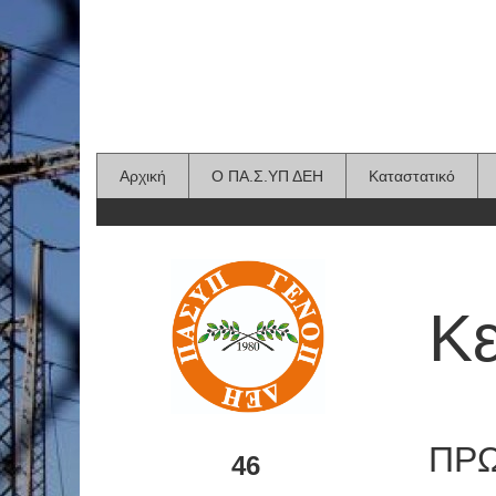
Αρχική
Ο ΠΑ.Σ.ΥΠ ΔΕΗ
Καταστατικό
Κε
ΠΡΩ
46