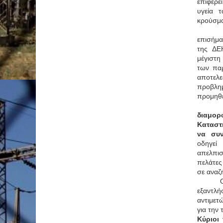
επιφέρε
υγεία 
κρούσμα
επισήμ
της ΔΕ
μέγιστη
των πα
αποτελ
προβλημ
προμηθε
διαμ
Καταστ
να συν
οδηγε
απελπισ
πελάτες
σε αναζ
εξαντλ
αντιμε
για την
Κύριοι