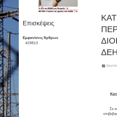
ΚΑΤ
Επισκέψεις
ΠΕΡ
Εμφανίσεις Άρθρων
ΔΙΟ
429813
ΔΕ
Δημοσιε
Κατ
Σε κ
επιβεβα