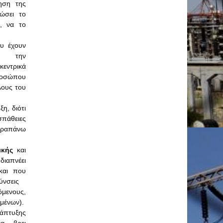
κηση της
ώσει το
ι, να το
ου έχουν
ία την
εντρικά
ροσώπου
λους του
η, διότι
πάθειες
ραπάνω
ικής
και
ιαπνέει
και που
υθύνσεις
νους,
νων).
πτυξης