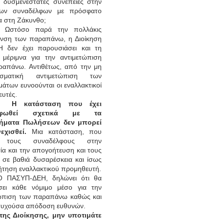
ι δυσμενέστατες συνέπειες στην
των συναδέλφων με πρόσφατο
 στη Ζάκυνθο;
Ωστόσο παρά την πολλάκις
ανση των παραπάνω, η Διοίκηση
Η δεν έχει παρουσιάσει και τη
 μέριμνα για την αντιμετώπιση
ραπάνω. Αντιθέτως, από την μη
εσματική αντιμετώπιση των
άτων ευνοούνται οι εναλλακτικοί
υτές.
Η κατάσταση που έχει
ορφωθεί σχετικά με τα
ήματα Πωλήσεων δεν μπορεί
εχισθεί.
Μια κατάσταση, που
ί τους συναδέλφους στην
ία και την απογοήτευση και τους
 σε βαθιά δυσαρέσκεια και ίσως
ήτηση εναλλακτικού προμηθευτή.
Ο ΠΑΣΥΠ-ΔΕΗ, δηλώνει ότι θα
ήσει κάθε νόμιμο μέσο για την
τώπιση των παραπάνω καθώς και
 τυχούσα απόδοση ευθυνών.
 της Διοίκησης, μην υποτιμάτε