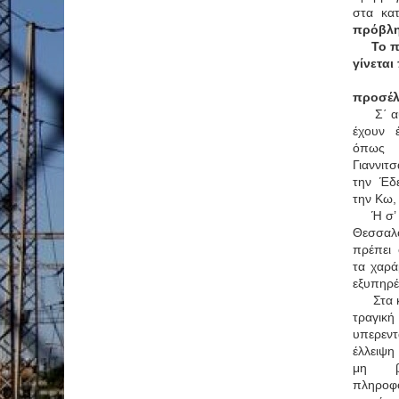
στα κατ
πρόβλη
Το π
γίνετα
προσέλ
Σ΄ α
έχουν 
όπως 
Γιαννιτ
την Έδ
την Κω, 
Ή σ’
Θεσσαλ
πρέπει
τα χαρά
εξυπηρέ
Στα 
τραγι
υπερεν
έλλειψη
μη βέ
πληρο