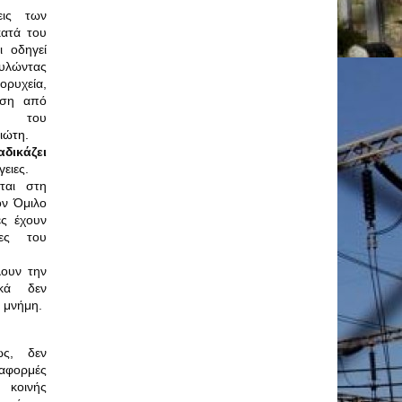
εις των
ατά του
ι οδηγεί
λώντας
ρυχεία,
ωση από
ο, του
ιώτη.
αδικάζει
ειες.
νται στη
ον Όμιλο
ες έχουν
ες του
ουν την
ικά δεν
 μνήμη.
ς, δεν
φορμές
κοινής