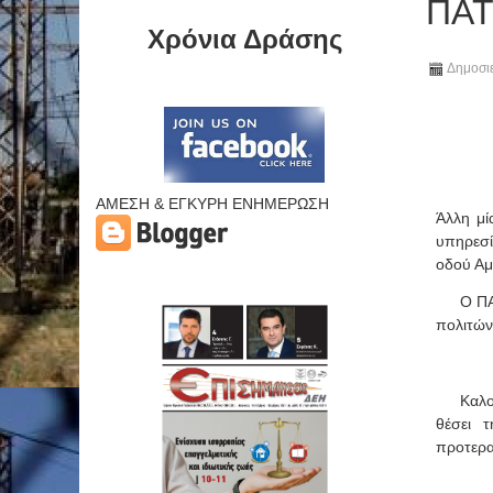
ΠΑΤ
Χρόνια Δράσης
Δημοσιε
ΑΜΕΣΗ & ΕΓΚΥΡΗ ΕΝΗΜΕΡΩΣΗ
Άλλη μί
υπηρεσ
οδού
Αμ
Ο ΠΑ.Σ.
πολιτών
Καλούμε
θέσει 
προτερα