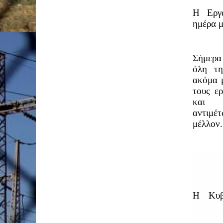
Η Εργ
ημέρα 
Σήμερα
όλη τη
ακόμα 
τους ε
και 
αντιμ
μέλλον.
Η Κυβέ