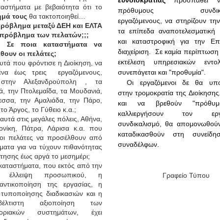
ευνοιοκρατίας
προσπαθεί ν
αστήματα με βεβαιότητα ότι το
πρόθυμους συνδικαλι
μά τους
θα τακτοποιηθεί…
εργαζόμενους, να στηρίζουν τη
ρόβλημα μεταξύ ΔΕΗ και ΕΛΤΑ
τα επίπεδα αναποτελεσματική 
ι πρόβλημα των πελατών;;;
και καταστροφική για την Επι
Σε ποια καταστήματα να
διαχείριση.
Σε καμία περίπτωση
θουν οι πελάτες;
εκτέλεση υπηρεσιακών εντ
υτά που φρόντισε η Διοίκηση, να
ένα έως τρεις
εργαζόμενους,
συνεπάγεται και "προθυμία".
στην Αλεξανδρούπολη , τα
Οι εργαζόμενοι δε θα υπ
σά, την Πτολεμαΐδα, τα Μουδανιά,
στην τρομοκρατία της Διοίκησης
εσσα, την Αμαλιάδα, την Πάρο,
και να βρεθούν "πρόθυμ
το Άργος, το Γύθειο κ.α.;
καλλιεργήσουν τον εργο
 αυτά στις μεγάλες πόλεις, Αθήνα,
συνδικαλισμό, θα απομονωθούν
ονίκη, Πάτρα, Λάρισα κ.α. που
καταδικασθούν στη συνείδ
 οι πελάτες να προσέλθουν από
συναδέλφων.
ματα για να τύχουν πιθανότητας
τησης έως αργά το μεσημέρι;
καταστήματα, που εκτός από την
κή έλλειψη προσωπικού, η
Γραφείο Τύπου
ταντικοποίηση της εργασίας, η
 τυποποίησης διαδικασιών και η
λτιστη αξιοποίηση των
φοριακών συστημάτων, έχει