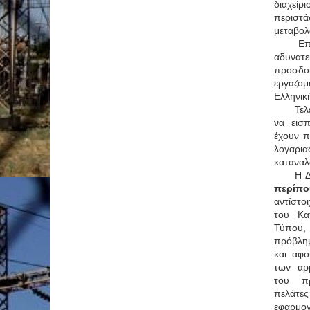
διαχεί
περιστ
μεταβολ
Επ
αδυνα
προσδο
εργαζ
Ελληνικ
Τελ
να εισ
έχουν π
λογα
καταναλ
Η 
περίπο
αντίστ
του Κα
Τύπου,
πρόβλημ
και αφο
των αρ
του πρ
πελάτ
εφαρμ