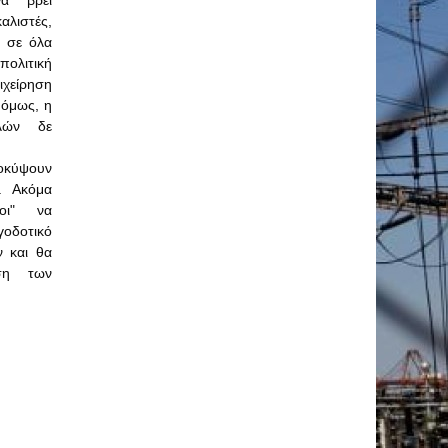
α βρει
στές,
ν σε όλα
πολιτική
χείρηση
 όμως, η
ολών δε
οκύψουν
.
Ακόμα
οι" να
δοτικό
 και θα
ηση των