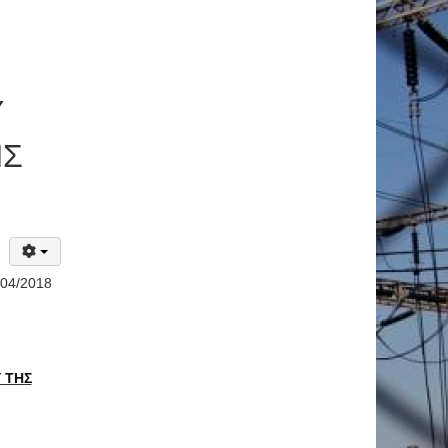
Υ
ΗΣ
/04/2018
 ΤΗΣ