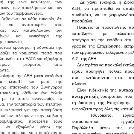
ρισή της είναι κατώτερες των
Δε χάνει ευκαιρία, η Διοί
άσεων, των προκλήσεων και των
ΔΕΗ, να προσπαθεί να απαξι
ών του περιβάλλοντος.
συνδικάτο, να το χειραγωγήσε
ιβεβαιώνει σε κάθε ευκαιρία, ότι
προσβάλει.
τεί να ανταποκριθεί στις
Πλείστες οι προσπάθειες π
κίες των καταναλωτών, των
καταβληθεί, με τελευτα
ομένων και γενικότερα της
απαγόρευση της εισόδου στα κ
ής κοινωνίας.
γραφεία της Επιχείρησης, εκπ
ευταίο κρούσμα, η αδυναμία της
των εργαζομένων-εκλεγμένου μέ
πράξει τα χρηματικά ποσά που
ληρωθεί στα ΕΛΤΑ για εξόφληση
Δ.Σ. της ΔΕΗ.
ριασμών ρεύματος από
Δεν πρέπει να προκαλεί έκπληξ
ωτές.
έχουν προηγηθεί πολλές προσ
Διοίκηση της ΔΕΗ
μετά από ένα
που εντάσσονται στο πα
υ έτος!!!
και μετά της
πλαίσιο.
οιχης επιστολής του Συνηγόρου
Είναι ενδεικτικές της
αυταρχ
ταναλωτή, εξέδωσε ένα Δελτίο
αντεργατικής
νοοτροπίας που δ
 με το οποίο αναγνωρίζει το
τη Διοίκηση της Επιχείρησης 
α, την ταλαιπωρία των πελατών
εκφράζεται προς όλες τις κατε
ύ εκλιπαρεί για την παρέμβαση
(συνδικάτο, εργαζόμε
μοδίων πλευρών στην επίλυση
οβλήματος, προτρέπει τους
εκπροσώπους εργαζομέ
ες να εξοφλούν μέσω της
Παράλληλα μέσω της ανά
ογής
e
-
pos
και να προσέρχονται