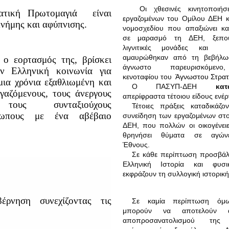
Οι χθεσινές κινητοποιήσ
ατική Πρωτομαγιά
είναι
εργαζομένων του Ομίλου ΔΕΗ κ
μνήμης και αφύπνισης.
νομοσχεδίου που απαξιώνει κα
σε μαρασμό τη ΔΕΗ, ξεπου
λιγνιτικές μονάδες και ο
αμαυρώθηκαν από τη βεβήλ
 ο εορτασμός της, βρίσκει
άγνωστο παρευρισκόμεν
ν Ελληνική κοινωνία για
κενοταφίου του
Άγνωστου Στρατ
μια χρόνια εξαθλιωμένη και
Ο ΠΑΣΥΠ-ΔΕΗ
κατ
ργαζόμενους, τους άνεργους
απερίφραστα τέτοιου είδους ενέργ
τους συνταξιούχους
Τέτοιες πράξεις καταδικάζο
έτωπους με ένα αβέβαιο
συνείδηση των εργαζομένων στ
ΔΕΗ, που πολλών οι οικογένει
θρηνήσει θύματα σε αγών
Έθνους.
Σε κάθε περίπτωση προσβάλ
Ελληνική Ιστορία και φυσ
εκφράζουν τη συλλογική ιστορική
ρνηση συνεχίζοντας τις
Σε καμία περίπτωση όμω
μπορούν να αποτελούν α
αποπροσανατολισμού της 