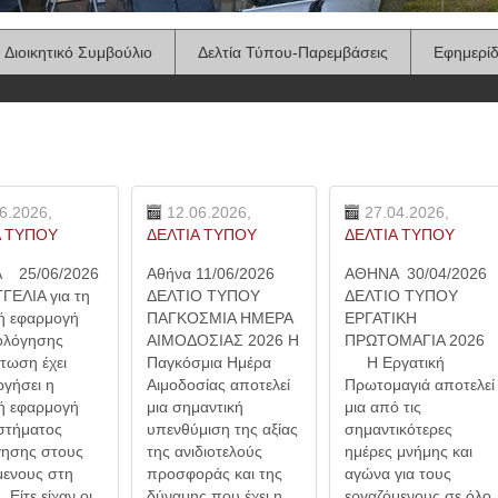
Διοικητικό Συμβούλιο
Δελτία Τύπου-Παρεμβάσεις
Εφημερί
6.2026,
12.06.2026,
27.04.2026,
Α ΤΥΠΟΥ
ΔΕΛΤΙΑ ΤΥΠΟΥ
ΔΕΛΤΙΑ ΤΥΠΟΥ
 25/06/2026
Αθήνα 11/06/2026
ΑΘΗΝΑ 30/04/2026
ΕΛΙΑ για τη
ΔΕΛΤΙΟ ΤΥΠΟΥ
ΔΕΛΤΙΟ ΤΥΠΟΥ
ή εφαρμογή
ΠΑΓΚΟΣΜΙΑ ΗΜΕΡΑ
ΕΡΓΑΤΙΚΗ
ξιολόγησης
ΑΙΜΟΔΟΣΙΑΣ 2026 Η
ΠΡΩΤΟΜΑΓΙΑ 2026
τωση έχει
Παγκόσμια Ημέρα
Η Εργατική
ργήσει η
Αιμοδοσίας αποτελεί
Πρωτομαγιά αποτελεί
ή εφαρμογή
μια σημαντική
μια από τις
στήματος
υπενθύμιση της αξίας
σημαντικότερες
γησης στους
της ανιδιοτελούς
ημέρες μνήμης και
μενους στη
προσφοράς και της
αγώνα για τους
ίτε είχαν οι
δύναμης που έχει η
εργαζόμενους σε όλο