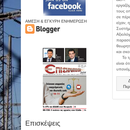
εργαζό
τους ο
σε πέρα
ΑΜΕΣΗ & ΕΓΚΥΡΗ ΕΝΗΜΕΡΩΣΗ
είχαν, 
Συστήμ
Αξιολό
παρασά
θεωρητ
και σκο
Το τρ
είναι ότ
υπονόμ
Περ
Επισκέψεις