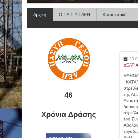
Αρχική
Ο ΠΑ.Σ.ΥΠ ΔΕΗ
Καταστατικό
25.0
ΔΕΛΤΙ
ΑΘΗΝΑ
ΚΑΤΑΓΓ
στρεβλ
46
της Α
Αναστά
δημιου
Χρόνια Δράσης
στρεβλ
του Συ
Αξιολό
εργαζό
ΔΕΗ. Ε