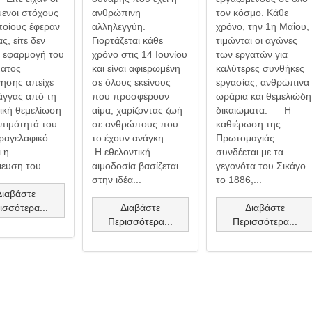
μενοι στόχους
ανθρώπινη
τον κόσμο. Κάθε
ποίους έφεραν
αλληλεγγύη.
χρόνο, την 1η Μαΐου,
ς, είτε δεν
Γιορτάζεται κάθε
τιμώνται οι αγώνες
η εφαρμογή του
χρόνο στις 14 Ιουνίου
των εργατών για
ατος
και είναι αφιερωμένη
καλύτερες συνθήκες
γησης απείχε
σε όλους εκείνους
εργασίας, ανθρώπινα
γγας από τη
που προσφέρουν
ωράρια και θεμελιώδη
ική θεμελίωση
αίμα, χαρίζοντας ζωή
δικαιώματα. Η
πιμότητά του.
σε ανθρώπους που
καθιέρωση της
αγελαφικό
το έχουν ανάγκη.
Πρωτομαγιάς
ι η
Η εθελοντική
συνδέεται με τα
ευση του...
αιμοδοσία βασίζεται
γεγονότα του Σικάγο
στην ιδέα...
το 1886,...
Διαβάστε
ισσότερα...
Διαβάστε
Διαβάστε
Περισσότερα...
Περισσότερα...