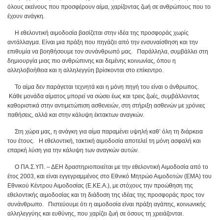
όλους εκείνους που προσφέρουν αίμα, χαρίζοντας ζωή σε ανθρώπους που το
έχουν ανάγκη.
Η εθελοντική αιμοδοσία βασίζεται στην ιδέα της προσφοράς χωρίς
αντάλλαγμα. Είναι μια πράξη που πηγάζει από την ενσυναίσθηση και την
επιθυμία να βοηθήσουμε τον συνάνθρωπό μας. Παράλληλα, συμβάλλει στη
δημιουργία μιας πιο ανθρώπινης και δεμένης κοινωνίας, όπου η
αλληλοβοήθεια και η αλληλεγγύη βρίσκονται στο επίκεντρο.
Το αίμα δεν παράγεται τεχνητά και η μόνη πηγή του είναι ο άνθρωπος.
Κάθε μονάδα αίματος μπορεί να σώσει έως και τρεις ζωές, συμβάλλοντας
καθοριστικά στην αντιμετώπιση ασθενειών, στη στήριξη ασθενών με χρόνιες
παθήσεις, αλλά και στην κάλυψη έκτακτων αναγκών.
Στη χώρα μας, η ανάγκη για αίμα παραμένει υψηλή καθ’ όλη τη διάρκεια
του έτους. Η εθελοντική, τακτική αιμοδοσία αποτελεί τη μόνη ασφαλή και
επαρκή λύση για την κάλυψη των αναγκών αυτών.
Ο ΠΑ.Σ.ΥΠ. – ΔΕΗ δραστηριοποιείται με την εθελοντική Αιμοδοσία από το
έτος 2003, και είναι εγγεγραμμένος στο Εθνικό Μητρώο Αιμοδοτών (ΕΜΑ) του
Εθνικού Κέντρου Αιμοδοσίας (Ε.ΚΕ.Α.), με στόχους την προώθηση της
εθελοντικής αιμοδοσίας και τη διάδοση της ιδέας της προσφοράς προς τον
συνάνθρωπο. Πιστεύουμε ότι η αιμοδοσία είναι πράξη αγάπης, κοινωνικής
αλληλεγγύης και ευθύνης, που χαρίζει ζωή σε όσους τη χρειάζονται.