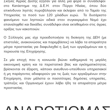
Σκηνές Άγριας Δύσης έζησαν για άλλη μια φορά οι συνάδελφοι
στο Κατάστημα της Δ.Ε.Η. στον Πύργο Ηλείας, όπου δύο
επικίνδυνοι ληστές πυροβόλησαν και έκλεψαν από το Ταμείο της
Υπηρεσίας το ποσό των 120 χιλιάδων ευρώ. Το δυσάρεστο
φαινόμενο των ληστειών ειδικά στον συγκεκριμένο Νομό έχει
επαναληφθεί και δεκάδες συνάδελφοι είναι εκτεθειμένοι στις άγριες
ορέξεις των κακοποιών.
Ο Σύλλογός μας είχε προειδοποιήσει τη διοίκηση της ΔΕΗ (με
επιστολές, ανακοινώσεις και παρεμβάσεις) να λάβει τα απαραίτητα
μέτρα προστασίας για διαφυλαχθεί η ζωή των εργαζομένων και η
περιουσία της Επιχείρησης.
Σε μία εποχή που η κοινωνία βιώνει καθημερινά τη μεγάλη
οικονομική κρίση και τα περιστατικά βίας και εγκληματικότητας
βρίσκονται σε έξαρση, κάποιοι ανευθυνο-υπεύθυνοι υπηρεσιακοί
ή μη παράγοντες αδιαφορούν για τις ζωές των εργαζομένων στην
Επιχείρηση, όταν μάλιστα οι πεισσότερες δημόσιες υπηρεσίες,
τράπεζες και Οργανισμοί έχουν λάβει ήδη τα απαραίτητα μέτρα
προστασίας.